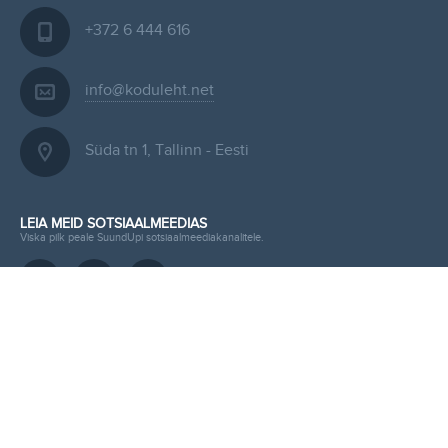
+372 6 444 616
info@koduleht.net
Süda tn 1, Tallinn - Eesti
LEIA MEID SOTSIAALMEEDIAS
Viska pilk peale SuundUpi sotsiaalmeediakanalitele.
ESITA KIIRPÄRING KODULEHELE