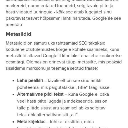
markereid, nummerdatud loendeid, selgitavaid pilte ja
hästi viidatud uuringuid - kõik see aitab lugejatel sinu
pakutavat teavet hõlpsamini lahti harutada. Google´ile see
meeldib.
Metasildid
Metasildid on samuti üks tähtsamaid SEO taktikaid
kodulehe otsitulemustes kõrgele kohale saamiseks, kuna
metasildid aitavad Google’il kindlaks teha lehe konkreetse
eesmärgi. Olemas on erinevat tüüpi metasilte, mis peaksid
sisaldama märksõnu ja teemaga seotud fraase:
Lehe pealkiri
– tavaliselt on see sinu artikli
põhiteema, mis paigutatakse „Title“ täägi sisse.
Alternatiivne pildi tekst
– kuna Google ei oska
veel hästi pilte lugeda ja indekseerida, siis on
talle piltide sisust aru saamisel abiks selgitav
tekst ehk alternatiivne silt „alt“.
Meta kirjeldus
– lühike tekstirida, mida