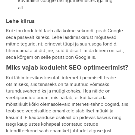
kuvatakse Google otsingutulemustes iga lingi
all.
Lehe kiirus
Kui sinu koduleht laeb alla kolme sekundi, peab Google
seda piisavalt kiireks. Lehe laadimiskiirust mõjutavad
mitme tegurid, nt: erinevat tüüpi ja suurusega fondid,
tihendamata pildid jne, kuid üldiselt: mida kiirem on sait,
seda kõrgem on selle positsioon Google’is.
Miks vajab koduleht SEO optimeerimist?
Kui lähiminevikus kasutati internetti peamiselt teabe
otsimiseks, siis tänaseks on ta muutnud võimsaks
turundusvahendiks ja müügikohaks. Hea näide on
veebipoodide buum, mis näitab, et kui kasutada
mõistlikult kõiki olemasolevaid interneti-tehnoloogiad, siis
toob see veebisaitide omanikele stabiilset müüki ja
kasumit. E-kaubanduse osakaal on pidevas kasvus ning
isegi kauplustes kohapeal sooritatud ostude
klienditeekond saab enamikel juhtudel alguse just