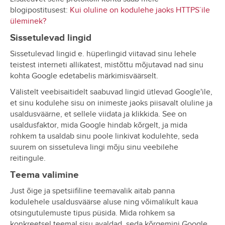
blogipostitusest:
Kui oluline on kodulehe jaoks HTTPS´ile
üleminek?
Sissetulevad lingid
Sissetulevad lingid e. hüperlingid viitavad sinu lehele
teistest interneti allikatest, mistõttu mõjutavad nad sinu
kohta Google edetabelis märkimisväärselt.
Välistelt veebisaitidelt saabuvad lingid ütlevad Google'ile,
et sinu kodulehe sisu on inimeste jaoks piisavalt oluline ja
usaldusväärne, et sellele viidata ja klikkida. See on
usaldusfaktor, mida Google hindab kõrgelt, ja mida
rohkem ta usaldab sinu poole linkivat kodulehte, seda
suurem on sissetuleva lingi mõju sinu veebilehe
reitingule.
Teema valimine
Just õige ja spetsiifiline teemavalik aitab panna
kodulehele usaldusväärse aluse ning võimalikult kaua
otsingutulemuste tipus püsida. Mida rohkem sa
konkreetsel teemal sisu avaldad, seda kõrgemini Google