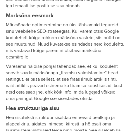
iga temaatilise postituse sisu hindab.
Märksõna eesmärk
Märksõnade optimeerimine on üks tähtsamaid tegureid
sinu veebilehe SEO-strateegias. Kui varem otsis Google
kodulehelt kõige rohkem märksõna vasteid, siis nüüd on
see muutunud. Nüüd kuvatakse esiridades neid kodulehti,
mis vastavad kõige paremini otsitava märksõna
eesmärgile.
Varesema näidise põhjal tähendab see, et kui koduleht
soovib saada märksõnaga „tiramisu valmistamine“ head
reitingut, ei piisa sellest, et see fraas ilmub artiklis tihti,
vaid artiklis peavad esinema ka tiramisu koostisosad, kust
neid osta saab jne. ehk kõik info, mida lugejad võiksid
oma päringut Google´sse sisestades otsida.
Hea struktuuriga sisu
Hea sisuteksti struktuur sisaldab erinevaid pealkirju ja
alapealkirju, aidates inimesel kiiresti ja hõlpsalt oma
küsimustele vastuseid leida ning mõista. See sisaldab ka