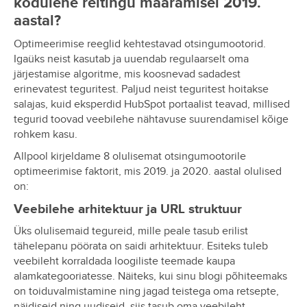
kodulehe reitingu määramisel 2019.
aastal?
Optimeerimise reeglid kehtestavad otsingumootorid.
Igaüks neist kasutab ja uuendab regulaarselt oma
järjestamise algoritme, mis koosnevad sadadest
erinevatest teguritest. Paljud neist teguritest hoitakse
salajas, kuid eksperdid HubSpot portaalist teavad, millised
tegurid toovad veebilehe nähtavuse suurendamisel kõige
rohkem kasu.
Allpool kirjeldame 8 olulisemat otsingumootorile
optimeerimise faktorit, mis 2019. ja 2020. aastal olulised
on:
Veebilehe arhitektuur ja URL struktuur
Üks olulisemaid tegureid, mille peale tasub erilist
tähelepanu pöörata on saidi arhitektuur. Esiteks tuleb
veebileht korraldada loogiliste teemade kaupa
alamkategooriatesse. Näiteks, kui sinu blogi põhiteemaks
on toiduvalmistamine ning jagad teistega oma retsepte,
näidiseid ning uudiseid, siis tasub oma veebileht