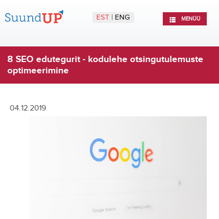
EST
|
ENG
MENÜÜ
8 SEO edutegurit - kodulehe otsingutulemuste
optimeerimine
04.12.2019