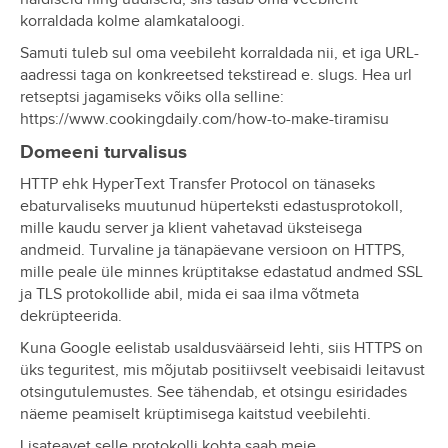
korraldada kolme alamkataloogi.
Samuti tuleb sul oma veebileht korraldada nii, et iga URL-
aadressi taga on konkreetsed tekstiread e. slugs. Hea url
retseptsi jagamiseks võiks olla selline:
https://www.cookingdaily.com/how-to-make-tiramisu
Domeeni turvalisus
HTTP ehk HyperText Transfer Protocol on tänaseks
ebaturvaliseks muutunud hüperteksti edastusprotokoll,
mille kaudu server ja klient vahetavad üksteisega
andmeid. Turvaline ja tänapäevane versioon on HTTPS,
mille peale üle minnes krüptitakse edastatud andmed SSL
ja TLS protokollide abil, mida ei saa ilma võtmeta
dekrüpteerida.
Kuna Google eelistab usaldusväärseid lehti, siis HTTPS on
üks teguritest, mis mõjutab positiivselt veebisaidi leitavust
otsingutulemustes. See tähendab, et otsingu esiridades
näeme peamiselt krüptimisega kaitstud veebilehti.
Lisateavet selle protokolli kohta saab meie