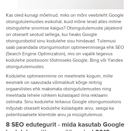
Kas oled kunagi mõelnud, miks on mõni veebileht Google
otsingutulemustes esikohal, kuid mõne leiad alles mitme
otsingulehe sirvimise käigus? Otsingutulemuste järjekord
on otseselt seotud sellega, kui heaks Google
otsingurobotid sinu kodulehe sisu hindavad. Tulemusi
saab parandada otsingumootori optimeerimisega ehk SEO
(Search Engine Optimization), mis on vajalik tegevus
kodulehe positsiooni tõstmiseks Google, Bing või Yandex
otsingutulemustes.
Kodulehe optimeerimine on meetmete kogum, mille
eesmärk on saavutada võimalikult kõrge reiting
orgaanilistes ehk maksmata otsingutulemustes ning
meelitada lehele rohkem külastajaid ilma reklaami
ostmata. Sinu kodulehe leitavus Google otsingumootoris
mõjutab otseselt kodulehe külastajate arvu, seega ka
potentsiaalsete klientide arvu ja müügitulemusi.
8 SEO edutegurit - mida kasutab Google