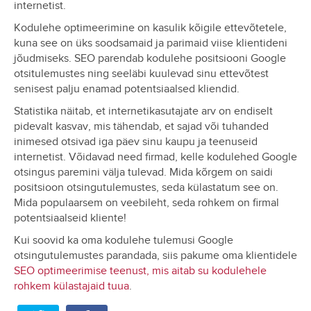
internetist.
Kodulehe optimeerimine on kasulik kõigile ettevõtetele,
kuna see on üks soodsamaid ja parimaid viise klientideni
jõudmiseks. SEO parendab kodulehe positsiooni Google
otsitulemustes ning seeläbi kuulevad sinu ettevõtest
senisest palju enamad potentsiaalsed kliendid.
Statistika näitab, et internetikasutajate arv on endiselt
pidevalt kasvav, mis tähendab, et sajad või tuhanded
inimesed otsivad iga päev sinu kaupu ja teenuseid
internetist. Võidavad need firmad, kelle kodulehed Google
otsingus paremini välja tulevad. Mida kõrgem on saidi
positsioon otsingutulemustes, seda külastatum see on.
Mida populaarsem on veebileht, seda rohkem on firmal
potentsiaalseid kliente!
Kui soovid ka oma kodulehe tulemusi Google
otsingutulemustes parandada, siis pakume oma klientidele
SEO optimeerimise teenust, mis aitab su kodulehele
rohkem külastajaid tuua
.