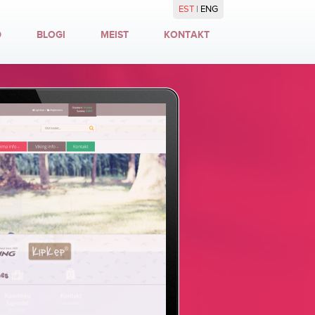
EST
|
ENG
D
BLOGI
MEIST
KONTAKT