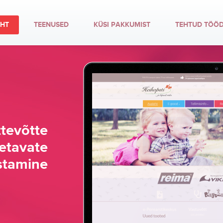
EHT
TEENUSED
KÜSI PAKKUMIST
TEHTUD TÖÖ
ttevõtte
etavate
stamine