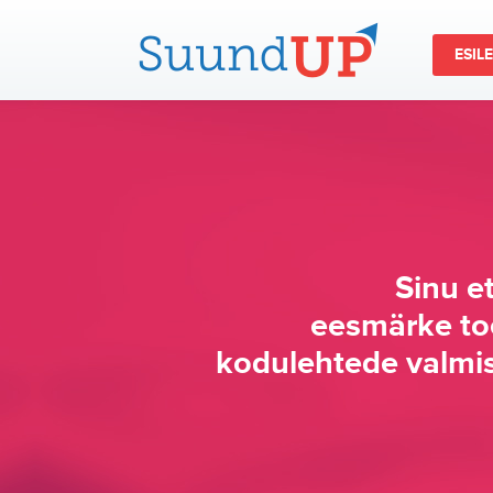
ESIL
Sinu e
eesmärke to
kodulehtede valmi