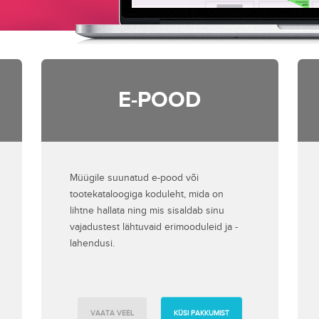
E-POOD
Müügile suunatud e-pood või
tootekataloogiga koduleht, mida on
lihtne hallata ning mis sisaldab sinu
vajadustest lähtuvaid erimooduleid ja -
lahendusi.
VAATA VEEL
KÜSI PAKKUMIST