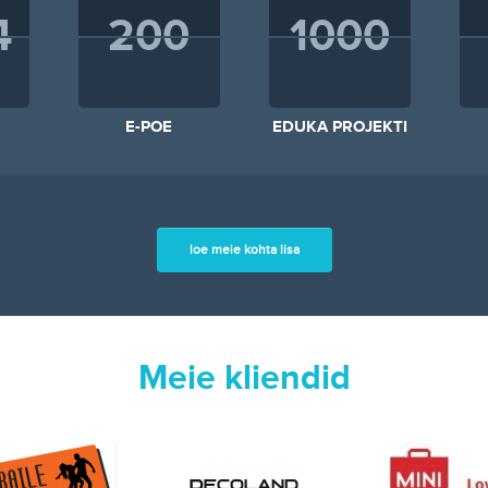
4
200
1000
E-POE
EDUKA PROJEKTI
loe meie kohta lisa
Meie kliendid