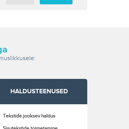
ga
muslikkusele:
HALDUSTEENUSED
Tekstide jooksev haldus
Sisutekstide toimetamine