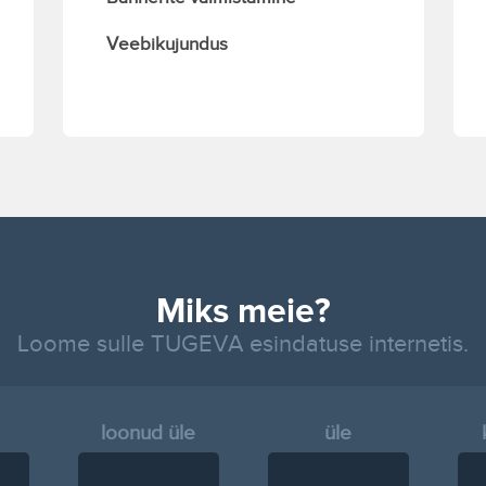
Veebikujundus
Miks meie?
Loome sulle TUGEVA esindatuse internetis.
loonud üle
üle