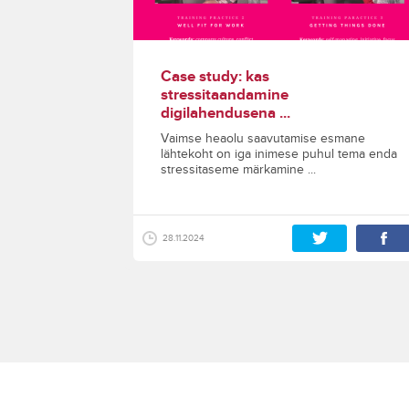
Case study: kas
stressitaandamine
digilahendusena ...
Vaimse heaolu saavutamise esmane
lähtekoht on iga inimese puhul tema enda
stressitaseme märkamine ...
28.11.2024