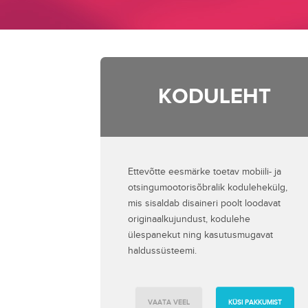
KODULEHT
Ettevõtte eesmärke toetav mobiili- ja
otsingumootorisõbralik kodulehekülg,
mis sisaldab disaineri poolt loodavat
originaalkujundust, kodulehe
ülespanekut ning kasutusmugavat
haldussüsteemi.
VAATA VEEL
KÜSI PAKKUMIST