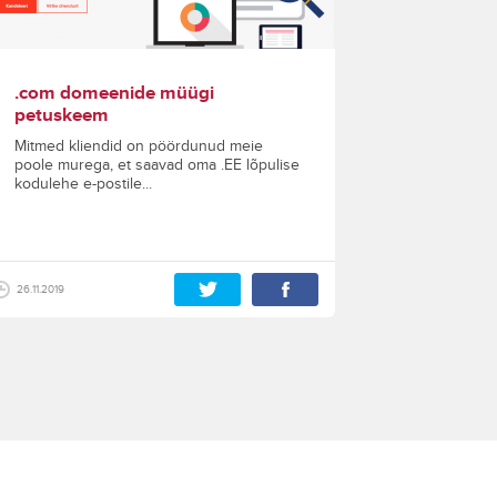
.com domeenide müügi
petuskeem
Mitmed kliendid on pöördunud meie
poole murega, et saavad oma .EE lõpulise
kodulehe e-postile...
26.11.2019