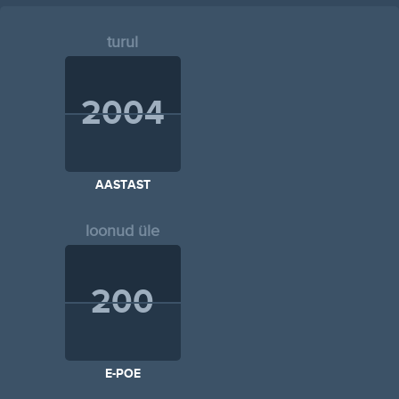
turul
2004
AASTAST
loonud üle
200
E-POE