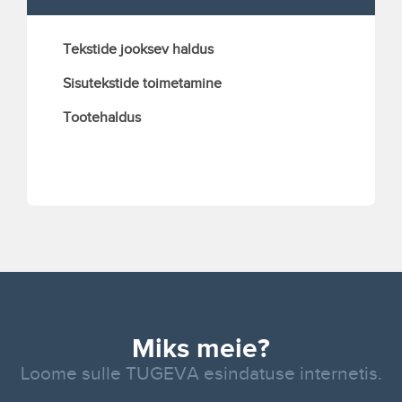
Tekstide jooksev haldus
Sisutekstide toimetamine
Tootehaldus
Miks meie?
Loome sulle TUGEVA esindatuse internetis.