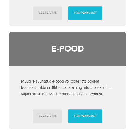
VAATA VEEL
KÜSI PAKKUMIST
E-POOD
Müügile suunatud e-pood või tootekataloogiga
koduleht, mida on lihtne hallata ning mis sisaldab sinu
vajadustest lähtuvaid erimooduleid ja -lahendusi.
VAATA VEEL
KÜSI PAKKUMIST