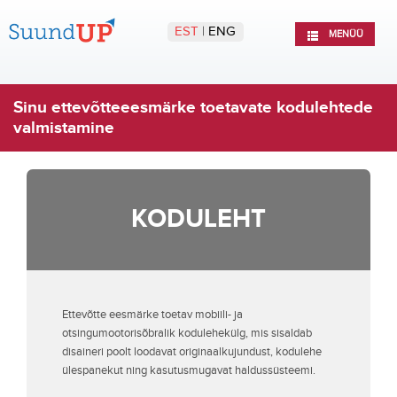
EST
|
ENG
MENÜÜ
Sinu ettevõtte
eesmärke toetavate
kodulehtede
valmistamine
KODULEHT
Ettevõtte eesmärke toetav mobiili- ja
otsingumootorisõbralik kodulehekülg, mis sisaldab
disaineri poolt loodavat originaalkujundust, kodulehe
ülespanekut ning kasutusmugavat haldussüsteemi.