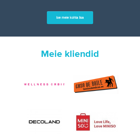
loe meie kohta lisa
Meie kliendid