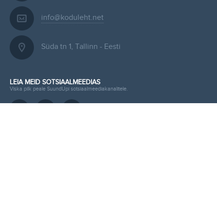
info@koduleht.net
Süda tn 1, Tallinn - Eesti
LEIA MEID SOTSIAALMEEDIAS
Viska pilk peale SuundUpi sotsiaalmeediakanalitele.
ESITA KIIRPÄRING KODULEHELE