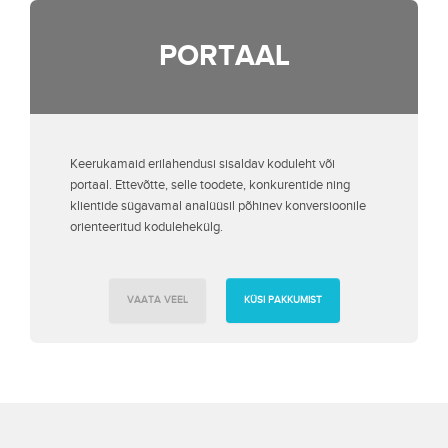
PORTAAL
Keerukamaid erilahendusi sisaldav koduleht või
portaal. Ettevõtte, selle toodete, konkurentide ning
klientide sügavamal analüüsil põhinev konversioonile
orienteeritud kodulehekülg.
VAATA VEEL
KÜSI PAKKUMIST