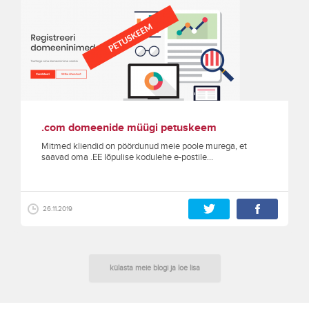
.com domeenide müügi petuskeem
Mitmed kliendid on pöördunud meie poole murega, et
saavad oma .EE lõpulise kodulehe e-postile...
26.11.2019
külasta meie blogi ja loe lisa