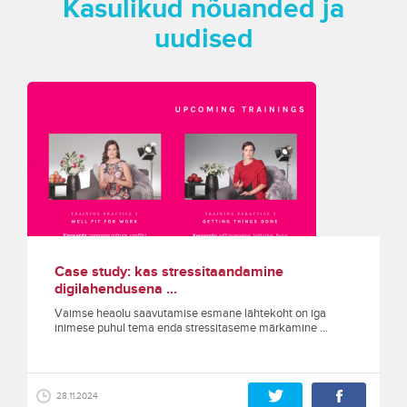
Kasulikud nõuanded ja
uudised
Case study: kas stressitaandamine
digilahendusena ...
Vaimse heaolu saavutamise esmane lähtekoht on iga
inimese puhul tema enda stressitaseme märkamine ...
28.11.2024