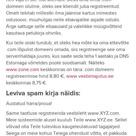
domeen oluline, oleks see kliendil juba registreeritud.
Ometi tekitab millestki ilma jäämise kartus inimestes
ostusoovi, muuhulgas neile ebavajalike asjade ostuks.
Ärge sattuge selle ebaausaid ja valelikke müügivõtteid
kasutava petukirja ohvriks.
Kui teile siiski tundub, et oleks hea mõte ka oma ettevõtte
.com lõpulist domeeni omada, siis registreerige see oma
serverihaldaja juures, kus saate seda teha 1 aastaks ja DNS
Estoniaga võrreldes poole soodsamalt. Näiteks
www.zone.com
keskkonnas on täna .com domeeni
registreerimise hind 8,80 €,
www.veebimajutus.ee
keskkonnas 8,75 €.
Leviva spam kirja näidis:
Austatud härra/proua!
Saime taotluse registreerida veebileht www.XYZ.com.
Meie süsteemide alusel kuulub Teile www.XYZ.ee. Sellel
võivad olla Teile tulevikus kaugeleulatuvad tagajärjed.
Seega on meie kohus Teiega ühendust võtta, et pakkuda