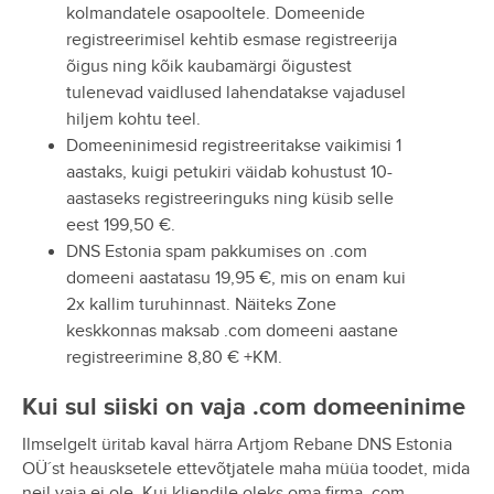
kolmandatele osapooltele. Domeenide
registreerimisel kehtib esmase registreerija
õigus ning kõik kaubamärgi õigustest
tulenevad vaidlused lahendatakse vajadusel
hiljem kohtu teel.
Domeeninimesid registreeritakse vaikimisi 1
aastaks, kuigi petukiri väidab kohustust 10-
aastaseks registreeringuks ning küsib selle
eest 199,50 €.
DNS Estonia spam pakkumises on .com
domeeni aastatasu 19,95 €, mis on enam kui
2x kallim turuhinnast. Näiteks Zone
keskkonnas maksab .com domeeni aastane
registreerimine 8,80 € +KM.
Kui sul siiski on vaja .com domeeninime
Ilmselgelt üritab kaval härra Artjom Rebane DNS Estonia
OÜ´st heausksetele ettevõtjatele maha müüa toodet, mida
neil vaja ei ole. Kui kliendile oleks oma firma .com