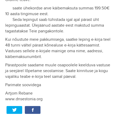
saate ühekordse arve käibemaksuta summas 199.50€
10 aasta tingimuse eest.
Seda lepingut saab tühistada igal ajal pärast üht
lepinguaastat. Ülejäänud aastate eest makstud summa
tagastatakse Teie pangakontole.
Kui nõustute meie pakkumisega, saatke leping e-kirja teel
48 tunni vältel pärast kõnealuse e-kirja kättesaamist.
Vastuses sellele e-kirjale mainige oma nime, aadressi,
käibemaksunumbrit.
Pärastpoole saadame muule osapoolele keelduva vastuse
ja seejärel lõpetame seostamise. Saate kinnituse ja kogu
vajaliku teabe e-kirja teel samal päeval.
Parimate soovidega
Artjom Rebane
www.dnsestonia.org