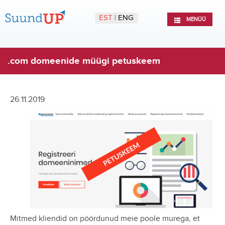
EST
|
ENG
MENÜÜ
.com domeenide müügi petuskeem
26.11.2019
Mitmed kliendid on pöördunud meie poole murega, et