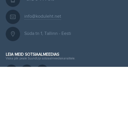
info@koduleht.net
Süda tn 1, Tallinn - Eesti
LEIA MEID SOTSIAALMEEDIAS
Viska pilk peale SuundUpi sotsiaalmeediakanalitele.
ESITA KIIRPÄRING KODULEHELE