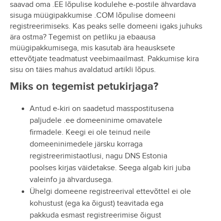
saavad oma .EE lõpulise kodulehe e-postile ähvardava
sisuga müügipakkumise .COM lõpulise domeeni
registreerimiseks. Kas peaks selle domeeni igaks juhuks
ära ostma? Tegemist on petliku ja ebaausa
müügipakkumisega, mis kasutab ära heausksete
ettevõtjate teadmatust veebimaailmast. Pakkumise kira
sisu on täies mahus avaldatud artikli lõpus.
Miks on tegemist petukirjaga?
Antud e-kiri on saadetud masspostitusena
paljudele .ee domeeninime omavatele
firmadele. Keegi ei ole teinud neile
domeeninimedele järsku korraga
registreerimistaotlusi, nagu DNS Estonia
poolses kirjas väidetakse. Seega algab kiri juba
valeinfo ja ähvardusega.
Ühelgi domeene registreerival ettevõttel ei ole
kohustust (ega ka õigust) teavitada ega
pakkuda esmast registreerimise õigust