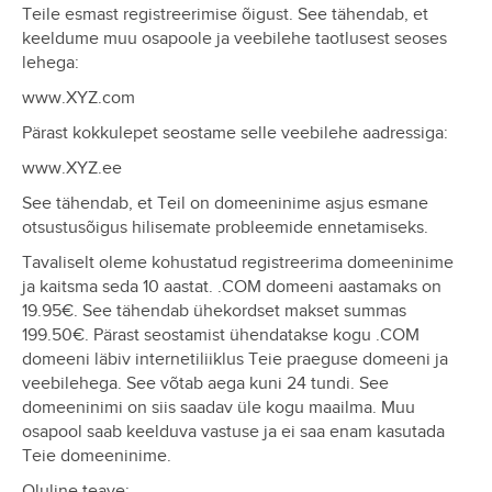
Teile esmast registreerimise õigust. See tähendab, et
keeldume muu osapoole ja veebilehe taotlusest seoses
lehega:
www.XYZ.com
Pärast kokkulepet seostame selle veebilehe aadressiga:
www.XYZ.ee
See tähendab, et Teil on domeeninime asjus esmane
otsustusõigus hilisemate probleemide ennetamiseks.
Tavaliselt oleme kohustatud registreerima domeeninime
ja kaitsma seda 10 aastat. .COM domeeni aastamaks on
19.95€. See tähendab ühekordset makset summas
199.50€. Pärast seostamist ühendatakse kogu .COM
domeeni läbiv internetiliiklus Teie praeguse domeeni ja
veebilehega. See võtab aega kuni 24 tundi. See
domeeninimi on siis saadav üle kogu maailma. Muu
osapool saab keelduva vastuse ja ei saa enam kasutada
Teie domeeninime.
Oluline teave: