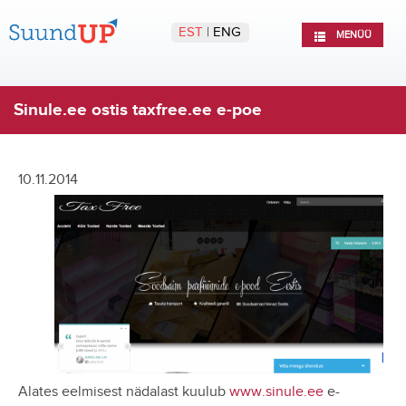
EST
|
ENG
MENÜÜ
Sinule.ee ostis taxfree.ee e-poe
10.11.2014
Alates eelmisest nädalast kuulub
www.sinule.ee
e-