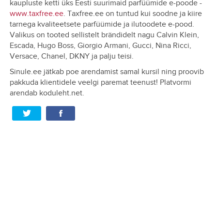
kaupluste ketti üks Eesti suurimaid parfüümide e-poode -
www.taxfree.ee
. Taxfree.ee on tuntud kui soodne ja kiire
tarnega kvaliteetsete parfüümide ja ilutoodete e-pood.
Valikus on tooted sellistelt brändidelt nagu Calvin Klein,
Escada, Hugo Boss, Giorgio Armani, Gucci, Nina Ricci,
Versace, Chanel, DKNY ja palju teisi.
Sinule.ee jätkab poe arendamist samal kursil ning proovib
pakkuda klientidele veelgi paremat teenust! Platvormi
arendab koduleht.net.