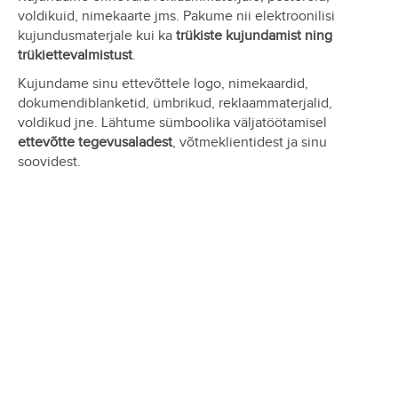
voldikuid, nimekaarte jms. Pakume nii elektroonilisi
kujundusmaterjale kui ka
trükiste kujundamist ning
trükiettevalmistust
.
Kujundame sinu ettevõttele logo, nimekaardid,
dokumendiblanketid, ümbrikud, reklaammaterjalid,
voldikud jne. Lähtume sümboolika väljatöötamisel
ettevõtte tegevusaladest
, võtmeklientidest ja sinu
soovidest.