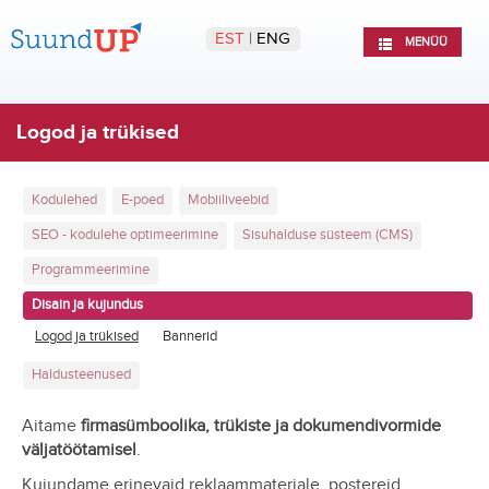
EST
|
ENG
MENÜÜ
Logod ja trükised
Kodulehed
E-poed
Mobiiliveebid
SEO - kodulehe optimeerimine
Sisuhalduse süsteem (CMS)
Programmeerimine
Disain ja kujundus
Logod ja trükised
Bannerid
Haldusteenused
Aitame
firmasümboolika, trükiste ja dokumendivormide
väljatöötamisel
.
Kujundame erinevaid reklaammaterjale, postereid,