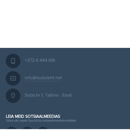
+372 6 444 616
info@koduleht.net
Süda tn 1, Tallinn - Eesti
LEIA MEID SOTSIAALMEEDIAS
Viska pilk peale SuundUpi sotsiaalmeediakanalitele.