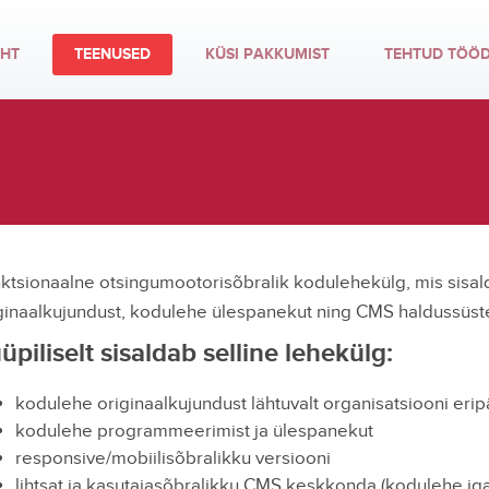
EHT
TEENUSED
KÜSI PAKKUMIST
TEHTUD TÖÖ
ktsionaalne otsingumootorisõbralik kodulehekülg, mis sisal
ginaalkujundust, kodulehe ülespanekut ning CMS haldussüst
üpiliselt sisaldab selline lehekülg:
kodulehe originaalkujundust lähtuvalt organisatsiooni erip
kodulehe programmeerimist ja ülespanekut
responsive/mobiilisõbralikku versiooni
lihtsat ja kasutajasõbralikku CMS keskkonda (kodulehe i