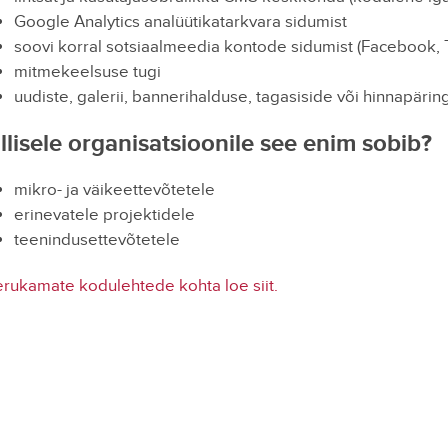
Google Analytics analüütikatarkvara sidumist
soovi korral sotsiaalmeedia kontode sidumist (Facebook, T
mitmekeelsuse tugi
uudiste, galerii, bannerihalduse, tagasiside või hinnapäri
llisele organisatsioonile see enim sobib?
mikro- ja väikeettevõtetele
erinevatele projektidele
teenindusettevõtetele
rukamate kodulehtede kohta loe siit.