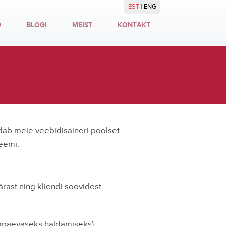
EST
|
ENG
D
BLOGI
MEIST
KONTAKT
dab meie veebidisaineri poolset
eemi.
ärast ning kliendi soovidest
gapäevaseks haldamiseks)