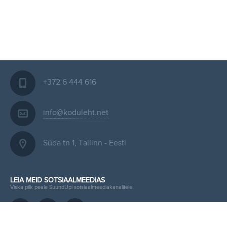
+372 6 444 616
info@koduleht.net
Süda tn 1, Tallinn - Eesti
LEIA MEID SOTSIAALMEEDIAS
Viska pilk peale SuundUpi sotsiaalmeediakanalitele.