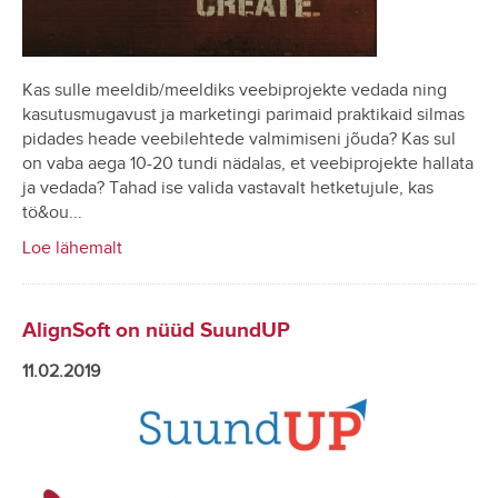
Kas sulle meeldib/meeldiks veebiprojekte vedada ning
kasutusmugavust ja marketingi parimaid praktikaid silmas
pidades heade veebilehtede valmimiseni jõuda? Kas sul
on vaba aega 10-20 tundi nädalas, et veebiprojekte hallata
ja vedada? Tahad ise valida vastavalt hetketujule, kas
tö&ou...
Loe lähemalt
AlignSoft on nüüd SuundUP
11.02.2019