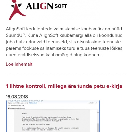
AlignSoft kodulehtede valmistamise kaubamärk on nüüd
SuundUP. Kuna AlignSoft kaubamärgi alla oli koondunud
juba hulk erinevaid teenuseid, siis otsustasime teenuste
parema fookuse säilitamiseks turule tuua teenuste lõikes
uued eraldiseisvad kaubamärgid ning koonda...
Loe lähemalt
1 lihtne kontroll, millega ära tunda petu e-kirja
16.08.2018