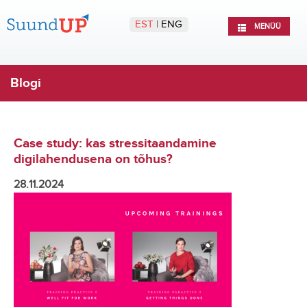
EST
|
ENG
MENÜÜ
Blogi
Case study: kas stressitaandamine
digilahendusena on tõhus?
28.11.2024