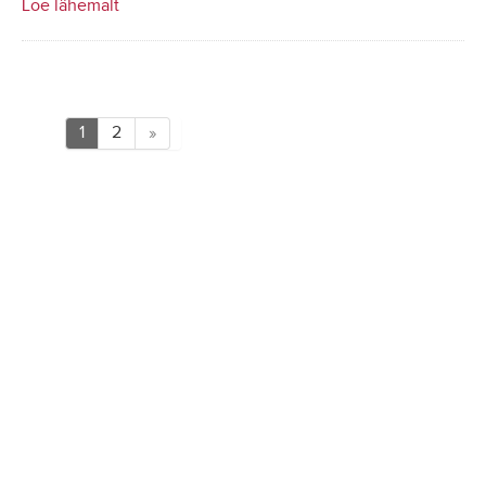
Loe lähemalt
1
2
»