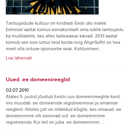
Tantsupidude kultuur on kindlasti Eesti üks märke.
Eelmisel aastal toimus esmakordselt oma isiklik tantsupidu
ka mudilastele, kes alles lasteaiaeas käivad. 2013 aastal
toimub see tore üritus teist korda ning AlignSoftil on hea
meel olla ürituse sponsortie seas. Kohtumisen...
Loe lähemalt
Uued .ee domeenireeglid
02.07.2010
Alates 5. juulist jõustub Eestis uus domeenireeglite kord,
mis muudab .ee domeenide registreerimise ja omamise
reegleid. Allolev jutt on mõeldud kõigile, kes omavad .ee
domeeninime või soovivad uut .ee domeeninime
registreerida. Kui teil on juba .ee domeeninimi ...