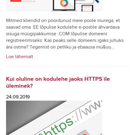
Mitmed kliendid on pöördunud meie poole murega, et
saavad oma .EE lõpulise kodulehe e-postile ähvardava
sisuga müügipakkumise .COM lõpulise domeeni
registreerimiseks. Kas peaks selle domeeni igaks juhuks
ära ostma? Tegemist on petliku ja ebaausa mü&uu...
Loe lähemalt
Kui oluline on kodulehe jaoks HTTPS´ile
üleminek?
24.09.2019